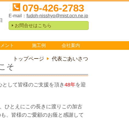
079-426-2783
E-mail：
fudoh-nisshyo@mist.ocn.ne.jp
日
お問合せはこちら
ュメント
施工例
会社案内
トップページ
代表ごあいさつ
こそ
心として皆様のご支援を頂き
48年
を迎
、ひとえにこの長きに渡りこの加古
のも、皆様のご愛顧のお蔭と感謝して