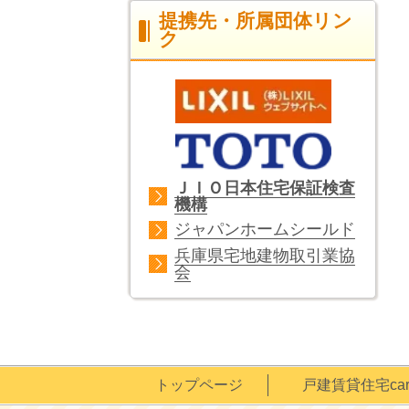
提携先・所属団体リン
ク
ＪＩＯ日本住宅保証検査
機構
ジャパンホームシールド
兵庫県宅地建物取引業協
会
トップページ
戸建賃貸住宅cari