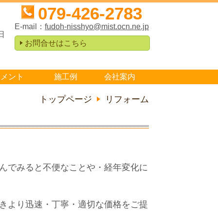
079-426-2783
E-mail：
fudoh-nisshyo@mist.ocn.ne.jp
日
お問合せはこちら
ュメント
施工例
会社案内
トップページ
リフォーム
んでみると不便なことや・経年変化に
きより迅速・丁寧・適切な価格をご提