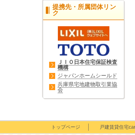
提携先・所属団体リン
ク
ＪＩＯ日本住宅保証検査
機構
ジャパンホームシールド
兵庫県宅地建物取引業協
会
トップページ
戸建賃貸住宅cari